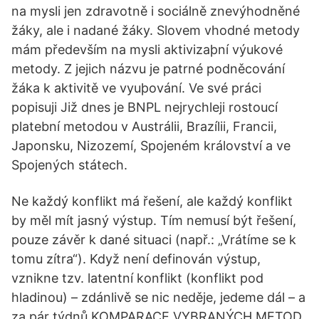
na mysli jen zdravotně i sociálně znevýhodněné
žáky, ale i nadané žáky. Slovem vhodné metody
mám především na mysli aktivizaþní výukové
metody. Z jejich názvu je patrné podněcování
žáka k aktivitě ve vyuþování. Ve své práci
popisuji Již dnes je BNPL nejrychleji rostoucí
platební metodou v Austrálii, Brazílii, Francii,
Japonsku, Nizozemí, Spojeném království a ve
Spojených státech.
Ne každý konflikt má řešení, ale každý konflikt
by měl mít jasný výstup. Tím nemusí být řešení,
pouze závěr k dané situaci (např.: „Vrátíme se k
tomu zítra“). Když není definován výstup,
vznikne tzv. latentní konflikt (konflikt pod
hladinou) – zdánlivě se nic neděje, jedeme dál – a
za pár týdnů KOMPARACE VYBRANÝCH METOD