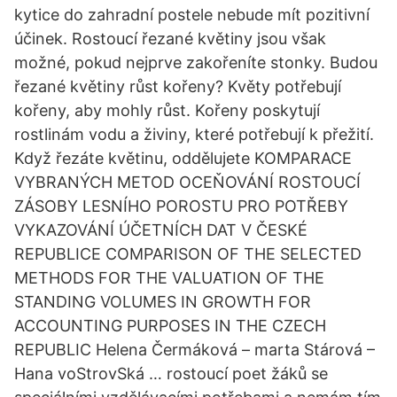
kytice do zahradní postele nebude mít pozitivní
účinek. Rostoucí řezané květiny jsou však
možné, pokud nejprve zakořeníte stonky. Budou
řezané květiny růst kořeny? Květy potřebují
kořeny, aby mohly růst. Kořeny poskytují
rostlinám vodu a živiny, které potřebují k přežití.
Když řezáte květinu, oddělujete KOMPARACE
VYBRANÝCH METOD OCEŇOVÁNÍ ROSTOUCÍ
ZÁSOBY LESNÍHO POROSTU PRO POTŘEBY
VYKAZOVÁNÍ ÚČETNÍCH DAT V ČESKÉ
REPUBLICE COMPARISON OF THE SELECTED
METHODS FOR THE VALUATION OF THE
STANDING VOLUMES IN GROWTH FOR
ACCOUNTING PURPOSES IN THE CZECH
REPUBLIC Helena Čermáková – marta Stárová –
Hana voStrovSká … rostoucí poet žáků se