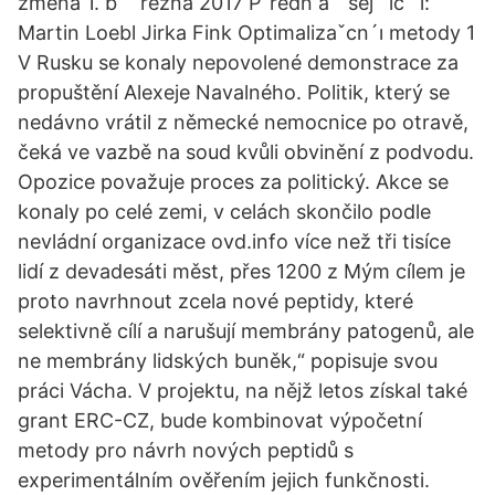
zmena 1. bˇ ˇrezna 2017 Pˇredn a´ˇsej ´ıc ´ı:
Martin Loebl Jirka Fink Optimalizaˇcn´ı metody 1
V Rusku se konaly nepovolené demonstrace za
propuštění Alexeje Navalného. Politik, který se
nedávno vrátil z německé nemocnice po otravě,
čeká ve vazbě na soud kvůli obvinění z podvodu.
Opozice považuje proces za politický. Akce se
konaly po celé zemi, v celách skončilo podle
nevládní organizace ovd.info více než tři tisíce
lidí z devadesáti měst, přes 1200 z Mým cílem je
proto navrhnout zcela nové peptidy, které
selektivně cílí a narušují membrány patogenů, ale
ne membrány lidských buněk,“ popisuje svou
práci Vácha. V projektu, na nějž letos získal také
grant ERC-CZ, bude kombinovat výpočetní
metody pro návrh nových peptidů s
experimentálním ověřením jejich funkčnosti.