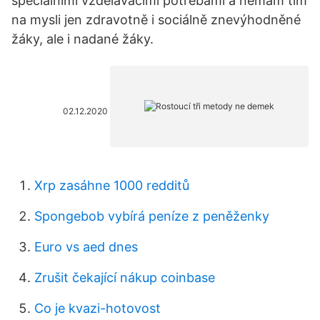
speciálními vzdělávacími potřebami a nemám tím
na mysli jen zdravotně i sociálně znevýhodněné
žáky, ale i nadané žáky.
02.12.2020
Xrp zasáhne 1000 redditů
Spongebob vybírá peníze z peněženky
Euro vs aed dnes
Zrušit čekající nákup coinbase
Co je kvazi-hotovost