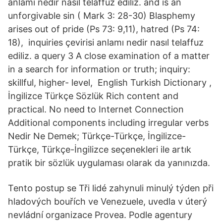
anlamı nedir nasıl telaffuz ediliz. and is an
unforgivable sin ( Mark 3: 28-30) Blasphemy
arises out of pride (Ps 73: 9,11), hatred (Ps 74:
18), inquiries çevirisi anlamı nedir nasıl telaffuz
ediliz. a query 3 A close examination of a matter
in a search for information or truth; inquiry:
skillful, higher- level, English Turkish Dictionary ,
İngilizce Türkçe Sözlük Rich content and
practical. No need to Internet Connection
Additional components including irregular verbs
Nedir Ne Demek; Türkçe-Türkçe, İngilizce-
Türkçe, Türkçe-İngilizce seçenekleri ile artık
pratik bir sözlük uygulaması olarak da yanınızda.
Tento postup se Tři lidé zahynuli minulý týden při
hladových bouřích ve Venezuele, uvedla v úterý
nevládní organizace Provea. Podle agentury