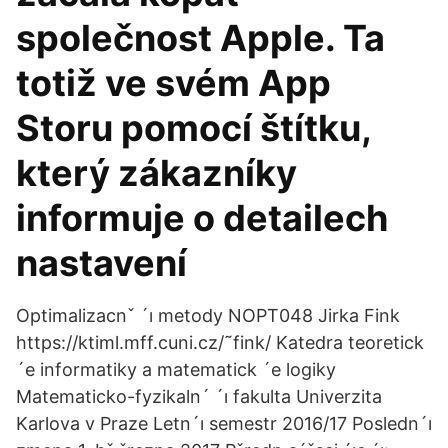
společnost Apple. Ta
totiž ve svém App
Storu pomocí štítku,
který zákazníky
informuje o detailech
nastavení
Optimalizacnˇ ´ı metody NOPT048 Jirka Fink
https://ktiml.mff.cuni.cz/˜fink/ Katedra teoretick
´e informatiky a matematick ´e logiky
Matematicko-fyzikaln´ ´ı fakulta Univerzita
Karlova v Praze Letn´ı semestr 2016/17 Posledn´ı