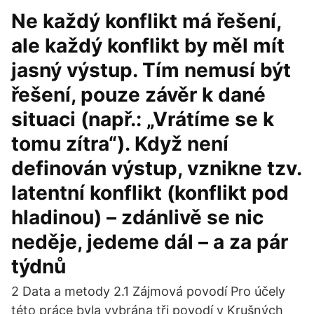
Ne každý konflikt má řešení,
ale každý konflikt by měl mít
jasný výstup. Tím nemusí být
řešení, pouze závěr k dané
situaci (např.: „Vrátíme se k
tomu zítra“). Když není
definován výstup, vznikne tzv.
latentní konflikt (konflikt pod
hladinou) – zdánlivě se nic
neděje, jedeme dál – a za pár
týdnů
2 Data a metody 2.1 Zájmová povodí Pro účely
této práce byla vybrána tři povodí v Krušných