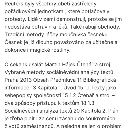
Reuters byly všechny oběti zastřeleny
pořádkovými jednotkami, které potlačovaly
protesty. Lidé v zemi demonstrují, protože se jim
nedostává potravin a léků. Také rabují obchody.
Tradiční metody léčby moučnivka česneku.
Česnek je již dlouho považováno za užitečné a
dokonce i magické rostliny.
O čekanku salát Martin Hájek Čtenář a stroj
Vybrané metody sociálněvědní analýzy textů
Praha 2013 Obsah Předmluva 11 Bibliografická
informace 13 Kapitola 1. Úvod 15 1.1 Texty jako
sebepopisy společnosti 15 1.2 Čtenář a stroj –
dva způsoby přístupu k textům 18 1.3
Sociálněvědní analýza textů 20 Kapitola 2. Plán
je třeba plnit i za cenu zásahu do soukromých
životů zaměstnanců. A nejedná se jen o problém